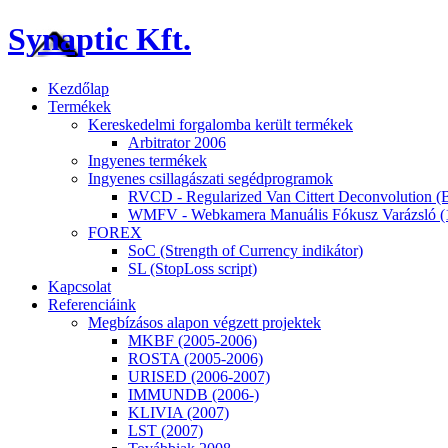
Synaptic Kft.
Kezdőlap
Termékek
Kereskedelmi forgalomba került termékek
Arbitrator 2006
Ingyenes termékek
Ingyenes csillagászati segédprogramok
RVCD - Regularized Van Cittert Deconvolution (B
WMFV - Webkamera Manuális Fókusz Varázsló (
FOREX
SoC (Strength of Currency indikátor)
SL (StopLoss script)
Kapcsolat
Referenciáink
Megbízásos alapon végzett projektek
MKBF (2005-2006)
ROSTA (2005-2006)
URISED (2006-2007)
IMMUNDB (2006-)
KLIVIA (2007)
LST (2007)