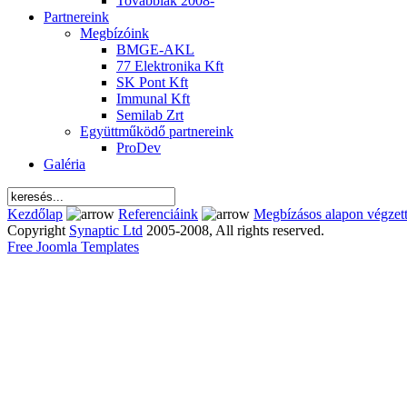
Továbbiak 2008-
Partnereink
Megbízóink
BMGE-AKL
77 Elektronika Kft
SK Pont Kft
Immunal Kft
Semilab Zrt
Együttműködő partnereink
ProDev
Galéria
Kezdőlap
Referenciáink
Megbízásos alapon végzett
Copyright
Synaptic Ltd
2005-2008, All rights reserved.
Free Joomla Templates