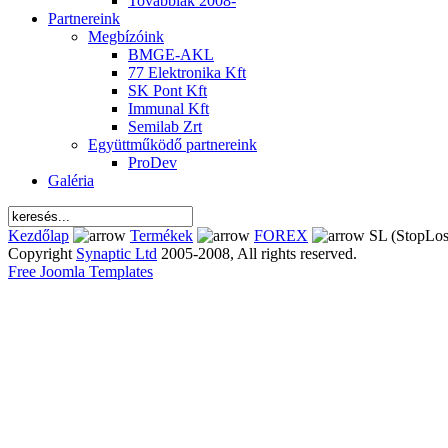
Továbbiak 2008-
Partnereink
Megbízóink
BMGE-AKL
77 Elektronika Kft
SK Pont Kft
Immunal Kft
Semilab Zrt
Együttműködő partnereink
ProDev
Galéria
Kezdőlap
Termékek
FOREX
SL (StopLoss
Copyright
Synaptic Ltd
2005-2008, All rights reserved.
Free Joomla Templates