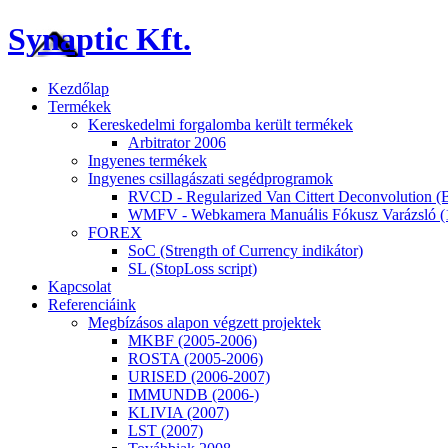
Synaptic Kft.
Kezdőlap
Termékek
Kereskedelmi forgalomba került termékek
Arbitrator 2006
Ingyenes termékek
Ingyenes csillagászati segédprogramok
RVCD - Regularized Van Cittert Deconvolution (B
WMFV - Webkamera Manuális Fókusz Varázsló (
FOREX
SoC (Strength of Currency indikátor)
SL (StopLoss script)
Kapcsolat
Referenciáink
Megbízásos alapon végzett projektek
MKBF (2005-2006)
ROSTA (2005-2006)
URISED (2006-2007)
IMMUNDB (2006-)
KLIVIA (2007)
LST (2007)